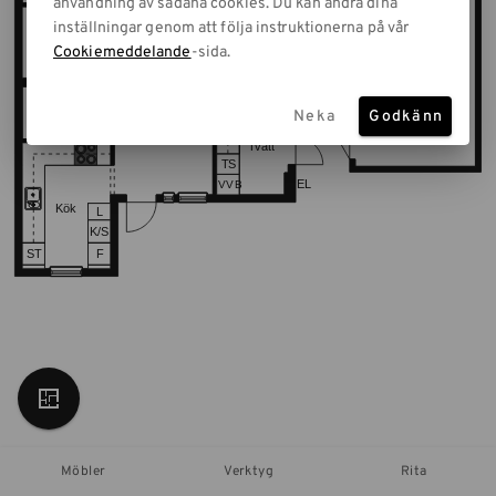
användning av sådana cookies. Du kan ändra dina
inställningar genom att följa instruktionerna på vår
Cookiemeddelande
-sida.
Neka
Godkänn
Möbler
Verktyg
Rita