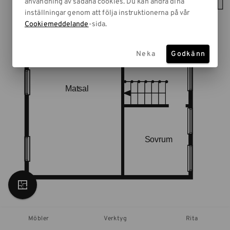
användning av sådana cookies. Du kan ändra dina
inställningar genom att följa instruktionerna på vår
Cookiemeddelande
-sida.
Neka
Godkänn
Möbler
Verktyg
Rita