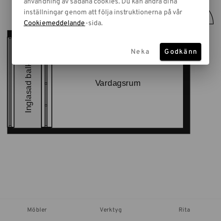
användning av sådana cookies. Du kan ändra dina
inställningar genom att följa instruktionerna på vår
Cookiemeddelande
-sida.
Neka
Godkänn
Möbler
Verktyg
Rita