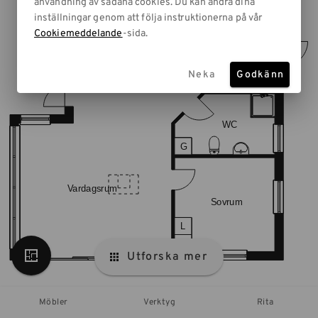
användning av sådana cookies. Du kan ändra dina
inställningar genom att följa instruktionerna på vår
Cookiemeddelande
-sida.
Neka
Godkänn
Utforska mer
Möbler
Verktyg
Rita