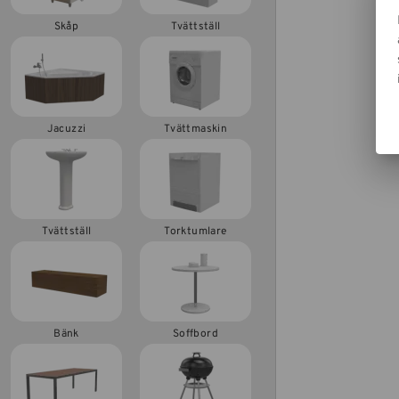
Skåp
Tvättställ
Jacuzzi
Tvättmaskin
Tvättställ
Torktumlare
Bänk
Soffbord