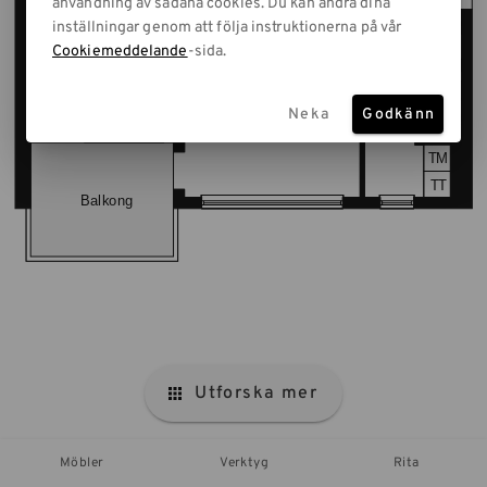
användning av sådana cookies. Du kan ändra dina
inställningar genom att följa instruktionerna på vår
Cookiemeddelande
-sida.
Neka
Godkänn
Utforska mer
Möbler
Verktyg
Rita