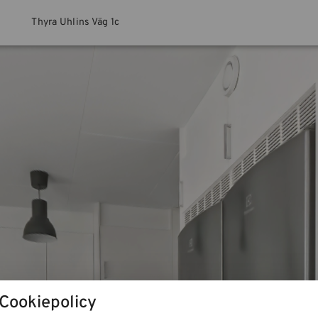
Thyra Uhlins Väg 1c
Cookiepolicy