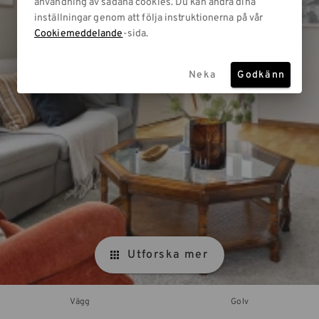
användning av sådana cookies. Du kan ändra dina
inställningar genom att följa instruktionerna på vår
Cookiemeddelande
-sida.
Neka
Godkänn
Utforska mer
Vägg
Golv