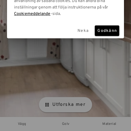
användning av sådana cookies. Du kan ändra dina
inställningar genom att följa instruktionerna på vår
Cookiemeddelande
-sida.
Neka
Godkänn
Utforska mer
Vägg
Golv
Material